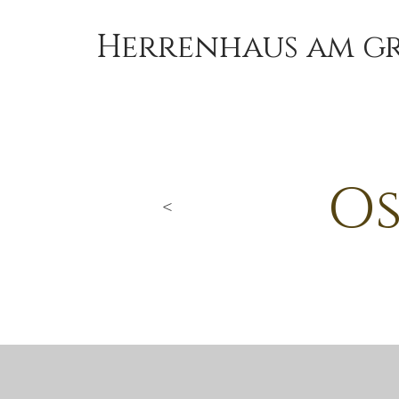
Herrenhaus am g
Os
<